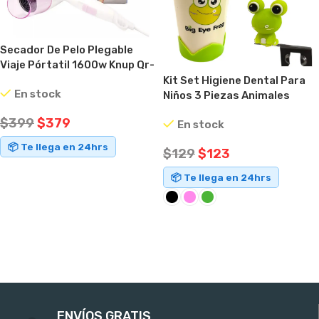
Secador De Pelo Plegable
Viaje Pórtatil 1600w Knup Qr-
073 Rosa
Kit Set Higiene Dental Para
En stock
Niños 3 Piezas Animales
$
399
$
379
En stock
📦 Te llega en 24hrs
$
129
$
123
AÑADIR AL CARRITO
📦 Te llega en 24hrs
SELECCIONAR OPCIONES
ENVÍOS GRATIS