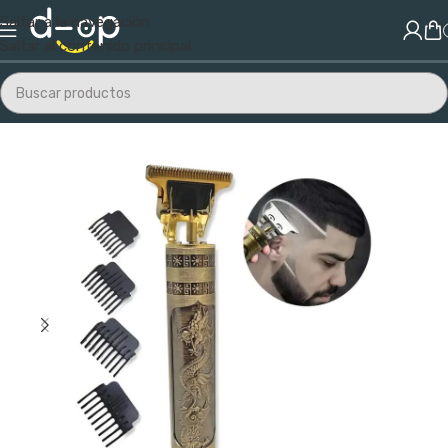
Saltar a la navegación
Saltar al contenido principal
Inicio
/
Salud y Belleza
/
Cuidado Personal
/
Electro Belleza