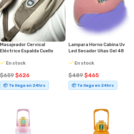
Masajeador Cervical
Lampara Horno Cabina Uv
Eléctrico Espalda Cuello
Led Secador Uñas Gel 48
Hombro Portátil Crema
Watts Rosa
En stock
En stock
$
659
$
626
$
489
$
465
📦 Te llega en 24hrs
📦 Te llega en 24hrs
AÑADIR AL CARRITO
AÑADIR AL CARRITO