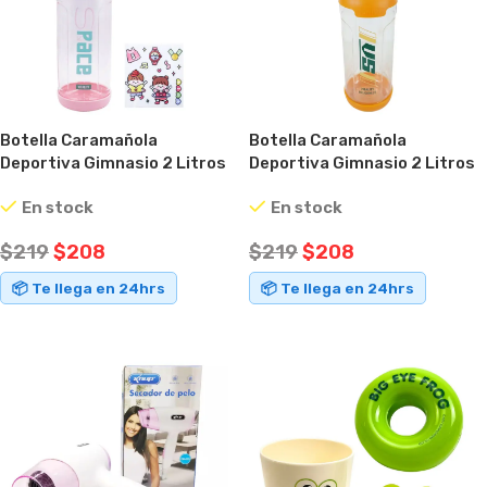
Botella Caramañola
Botella Caramañola
Deportiva Gimnasio 2 Litros
Deportiva Gimnasio 2 Litros
Manija Rosa
Manija Naranja
En stock
En stock
$
219
$
208
$
219
$
208
📦 Te llega en 24hrs
📦 Te llega en 24hrs
AÑADIR AL CARRITO
AÑADIR AL CARRITO