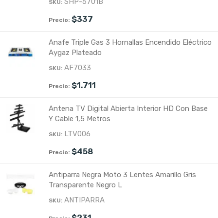
SHP-5701B
$
337
Anafe Triple Gas 3 Hornallas Encendido Eléctrico
Aygaz Plateado
AF7033
$
1.711
Antena TV Digital Abierta Interior HD Con Base
Y Cable 1,5 Metros
LTV006
$
458
Antiparra Negra Moto 3 Lentes Amarillo Gris
Transparente Negro L
ANTIPARRA
$
231