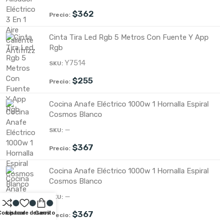
$
362
Cinta Tira Led Rgb 5 Metros Con Fuente Y App
Rgb
Y7514
$
255
Cocina Anafe Eléctrico 1000w 1 Hornalla Espiral
Cosmos Blanco
—
$
367
Cocina Anafe Eléctrico 1000w 1 Hornalla Espiral
Cosmos Blanco
—
$
367
Comparar
Lista de deseos
Carrito