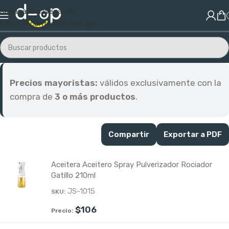
Saltar a la navegación
Saltar al contenido principal
Precios mayoristas:
válidos exclusivamente con la
compra de
3 o más productos
.
Compartir
Exportar a PDF
Aceitera Aceitero Spray Pulverizador Rociador
Gatillo 210ml
JS-1015
$
106