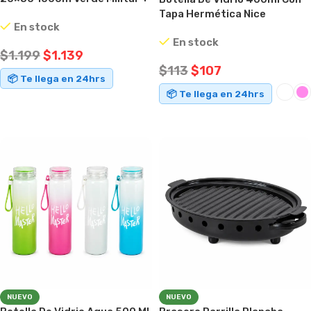
Estuche Verde
Tapa Hermética Nice
En stock
En stock
$
1.199
$
1.139
$
113
$
107
📦 Te llega en 24hrs
📦 Te llega en 24hrs
AÑADIR AL CARRITO
SELECCIONAR OPCIONES
NUEVO
NUEVO