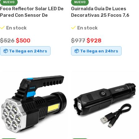
NUEVO
NUEVO
Foco Reflector Solar LED De
Guirnalda Guía De Luces
Pared Con Sensor De
Decorativas 25 Focos 7,6
Movimiento Y Control
Metros Exterior Interior IP54
En stock
En stock
Remoto IP65
$
526
$
500
$
977
$
928
📦 Te llega en 24hrs
📦 Te llega en 24hrs
AÑADIR AL CARRITO
AÑADIR AL CARRITO