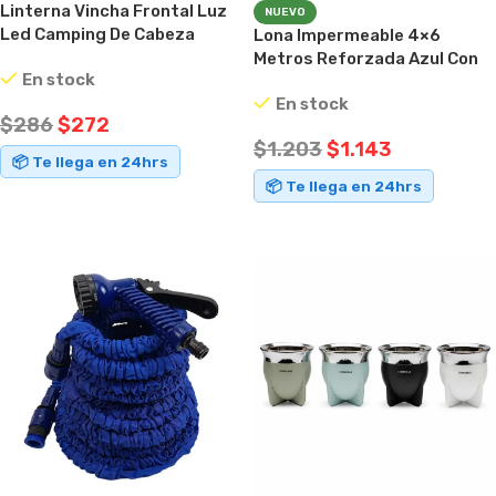
Linterna Vincha Frontal Luz
NUEVO
Led Camping De Cabeza
Lona Impermeable 4×6
Multiluces Amarillo Negro
Metros Reforzada Azul Con
En stock
Ojales Multiuso
En stock
$
286
$
272
$
1.203
$
1.143
📦 Te llega en 24hrs
📦 Te llega en 24hrs
AÑADIR AL CARRITO
AÑADIR AL CARRITO