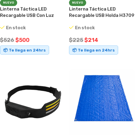
NUEVO
NUEVO
Linterna Táctica LED
Linterna Táctica LED
Recargable USB Con Luz
Recargable USB Holda H3709
Lateral COB
En stock
En stock
$
526
$
500
$
225
$
214
📦 Te llega en 24hrs
📦 Te llega en 24hrs
AÑADIR AL CARRITO
AÑADIR AL CARRITO