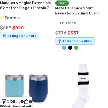
Manguera Mágica Extensible
NUEVO
52 Metros Riego + Pistola 7
Mate Cerámica 230ml
Modos Azul
Revestido En Símil Cuero
En stock
Cosechas Premium
En stock
$
659
$
626
$
376
$
357
📦 Te llega en 24hrs
📦 Te llega en 24hrs
AÑADIR AL CARRITO
SELECCIONAR OPCIONES
Filtros
Comparar
Lista de deseos
Carrito