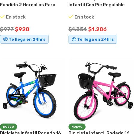
Fundido 2 Hornallas Para
Infantil Con Pie Regulable
Garrafa 3 Y 13 Kg
Altura Ajustable 175 Cm
En stock
En stock
$
977
$
928
$
1.354
$
1.286
📦 Te llega en 24hrs
📦 Te llega en 24hrs
AÑADIR AL CARRITO
AÑADIR AL CARRITO
NUEVO
NUEVO
Bicicleta Infantil Rodado 16
Bicicleta Infantil Rodado 16