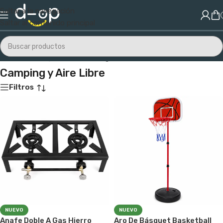
Saltar a la navegación
Saltar al contenido principal
Inicio
/
Camping y Aire Libre
/
Página 2
Camping y Aire Libre
Filtros
NUEVO
NUEVO
Anafe Doble A Gas Hierro
Aro De Básquet Basketball