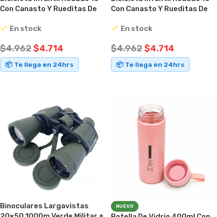
Con Canasto Y Rueditas De
Con Canasto Y Rueditas De
Apoyo Azul
Apoyo Rosa
En stock
En stock
$
4.962
$
4.714
$
4.962
$
4.714
📦 Te llega en 24hrs
📦 Te llega en 24hrs
AÑADIR AL CARRITO
AÑADIR AL CARRITO
Binoculares Largavistas
NUEVO
20×50 1000m Verde Militar +
Botella De Vidrio 400ml Con