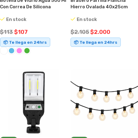
Botella De Vidrio Agua 500 Ml
Brasero Parrilla Plancha
Con Correa De Silicona
Hierro Ovalada 40x25cm
Reutilizable
Mantiene Calor Para Asado
En stock
En stock
$
113
$
107
$
2.105
$
2.000
📦 Te llega en 24hrs
📦 Te llega en 24hrs
AÑADIR AL CARRITO
SELECCIONAR OPCIONES