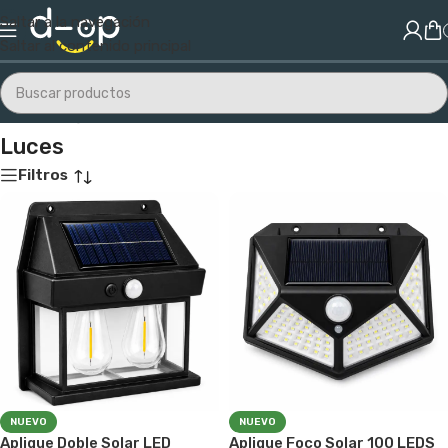
Saltar a la navegación
Saltar al contenido principal
Inicio
/
Energías Renovables
/
Luces
Luces
Filtros
NUEVO
NUEVO
Aplique Doble Solar LED
Aplique Foco Solar 100 LEDS