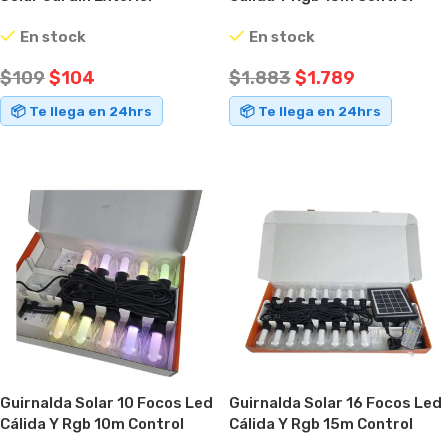
Impermeable Negro
Remoto Negro
En stock
En stock
$
109
$
104
$
1.883
$
1.789
📦 Te llega en 24hrs
📦 Te llega en 24hrs
AÑADIR AL CARRITO
AÑADIR AL CARRITO
Guirnalda Solar 10 Focos Led
Guirnalda Solar 16 Focos Led
Cálida Y Rgb 10m Control
Cálida Y Rgb 15m Control
Remoto Negro
Remoto Negro