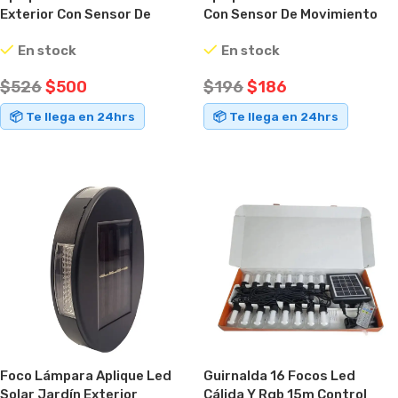
Exterior Con Sensor De
Con Sensor De Movimiento
Movimiento Luz Cálida IP65
Fotocélula Exterior IP65
En stock
En stock
$
526
$
500
$
196
$
186
📦 Te llega en 24hrs
📦 Te llega en 24hrs
AÑADIR AL CARRITO
AÑADIR AL CARRITO
Foco Lámpara Aplique Led
Guirnalda 16 Focos Led
Solar Jardín Exterior
Cálida Y Rgb 15m Control