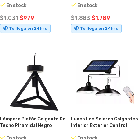
En stock
En stock
$
1.031
$
979
$
1.883
$
1.789
📦 Te llega en 24hrs
📦 Te llega en 24hrs
AÑADIR AL CARRITO
AÑADIR AL CARRITO
Lámpara Plafón Colgante De
Luces Led Solares Colgantes
Techo Piramidal Negro
Interior Exterior Control
Metálico Negro
Remoto
En stock
En stock