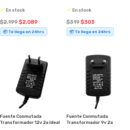
Conector Intercambiable
En stock
En stock
Negro
$
2.199
$
2.089
$
319
$
303
📦 Te llega en 24hrs
📦 Te llega en 24hrs
AÑADIR AL CARRITO
AÑADIR AL CARRITO
Fuente Conmutada
Fuente Conmutada
Transformador 12v 2a Ideal
Transformador 9v 2a
Cámaras.
Canalera Cámara Router