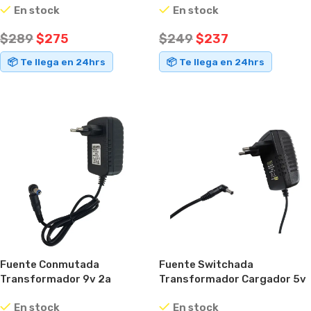
En stock
En stock
$
289
$
275
$
249
$
237
📦 Te llega en 24hrs
📦 Te llega en 24hrs
AÑADIR AL CARRITO
AÑADIR AL CARRITO
Fuente Conmutada
Fuente Switchada
Transformador 9v 2a
Transformador Cargador 5v
Conector Intercambiable
3a Ideal Tv Box
En stock
En stock
Negro