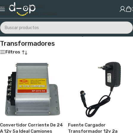
Saltar a la navegación
Saltar al contenido principal
Inicio
/
Electrónica
/
Transformadores
/
Página 2
Transformadores
Filtros
Convertidor Corriente De 24
Fuente Cargador
A 12v 5a Ideal Camiones
Transformador 12v 2a