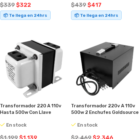
$
339
$
322
$
439
$
417
📦 Te llega en 24hrs
📦 Te llega en 24hrs
AÑADIR AL CARRITO
AÑADIR AL CARRITO
Transformador 220 A 110v
Transformador 220v A 110v
Hasta 500w Con Llave
500w 2 Enchufes Goldsource
Selectora
St
En stock
En stock
$
1.199
$
1.139
$
2.469
$
2.346