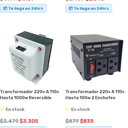
📦 Te llega en 24hrs
📦 Te llega en 24hrs
AÑADIR AL CARRITO
AÑADIR AL CARRITO
Transformador 220v A 110v
Transformador 220v A 110v
Hasta 1000w Reversible
Hasta 100w 2 Enchufes
Dacro Blanco
Metálico
En stock
En stock
$
3.479
$
3.305
$
879
$
835