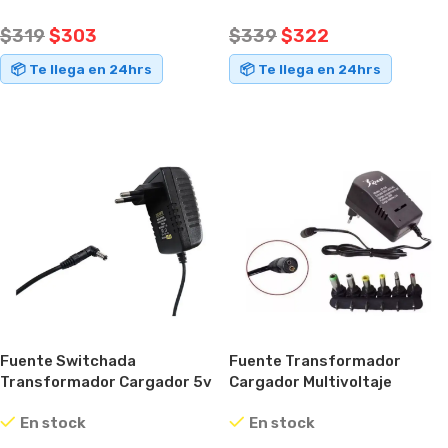
$
319
$
303
$
339
$
322
📦 Te llega en 24hrs
📦 Te llega en 24hrs
AÑADIR AL CARRITO
AÑADIR AL CARRITO
Fuente Switchada
Fuente Transformador
Transformador Cargador 5v
Cargador Multivoltaje
3a Ideal Tv Box
Universal 3 A 12v
En stock
En stock