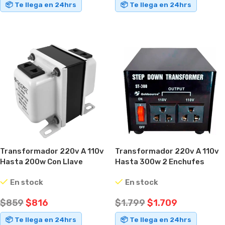
📦 Te llega en 24hrs
📦 Te llega en 24hrs
AÑADIR AL CARRITO
AÑADIR AL CARRITO
Transformador 220v A 110v
Transformador 220v A 110v
Hasta 200w Con Llave
Hasta 300w 2 Enchufes
Selectora
En stock
En stock
$
859
$
816
$
1.799
$
1.709
📦 Te llega en 24hrs
📦 Te llega en 24hrs