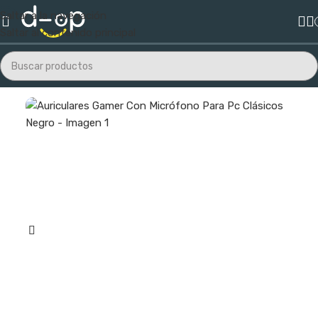
Saltar a la navegación
Saltar al contenido principal
Inicio
/
Audio y Video
/
Audio
/
Auriculares