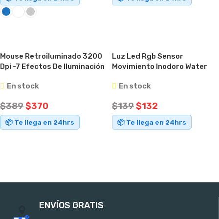
AÑADIR AL CARRITO
SELECCIONAR OPCIONES
Mouse Retroiluminado 3200
Luz Led Rgb Sensor
Dpi -7 Efectos De Iluminación
Movimiento Inodoro Water
Negro
Varios Colores
En stock
En stock
$
389
$
370
$
139
$
132
📦 Te llega en 24hrs
📦 Te llega en 24hrs
AÑADIR AL CARRITO
AÑADIR AL CARRITO
ENVÍOS GRATIS