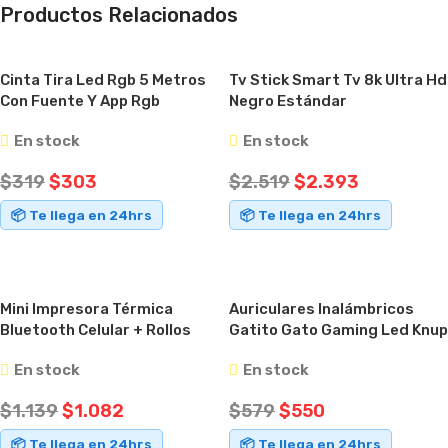
Productos Relacionados
Cinta Tira Led Rgb 5 Metros
Tv Stick Smart Tv 8k Ultra Hd
Con Fuente Y App Rgb
Negro Estándar
En stock
En stock
$
319
$
303
$
2.519
$
2.393
📦 Te llega en 24hrs
📦 Te llega en 24hrs
AÑADIR AL CARRITO
AÑADIR AL CARRITO
Mini Impresora Térmica
Auriculares Inalámbricos
Bluetooth Celular + Rollos
Gatito Gato Gaming Led Knup
Térmicos
Violeta
En stock
En stock
$
1.139
$
1.082
$
579
$
550
📦 Te llega en 24hrs
📦 Te llega en 24hrs