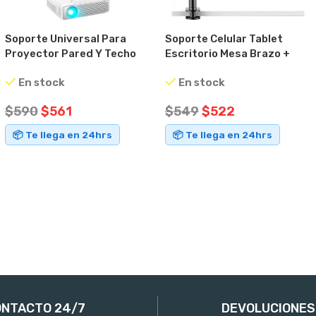
Soporte Universal Para
Soporte Celular Tablet
Proyector Pared Y Techo
Escritorio Mesa Brazo +
Metal Robusto
Lupa Pantalla
En stock
En stock
$
590
$
561
$
549
$
522
📦 Te llega en 24hrs
📦 Te llega en 24hrs
AÑADIR AL CARRITO
AÑADIR AL CARRITO
NTACTO 24/7
DEVOLUCIONES