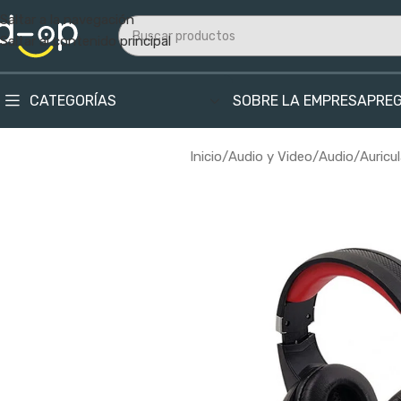
Saltar a la navegación
Saltar al contenido principal
CATEGORÍAS
SOBRE LA EMPRESA
PRE
Inicio
/
Audio y Video
/
Audio
/
Auricu