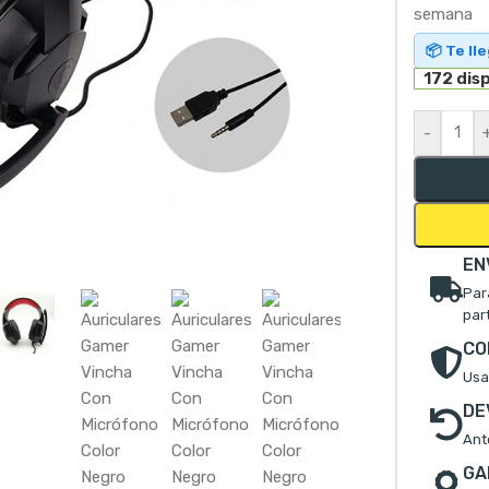
semana
📦 Te ll
172 dis
-
mpliar
EN
Par
par
CO
Usa
DE
Ant
GA