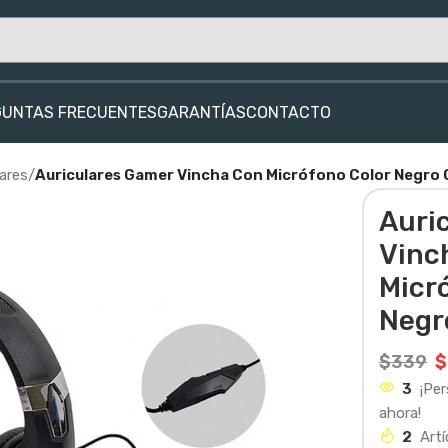
GUNTAS FRECUENTES
GARANTÍAS
CONTACTO
lares
/
Auriculares Gamer Vincha Con Micrófono Color Negro 
Auri
Vinc
Micr
Negr
$
339
$
3
¡Pe
ahora!
2
Artí