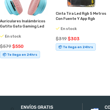
Cinta Tira Led Rgb 5 Metros
Con Fuente Y App Rgb
Auriculares Inalámbricos
Gatito Gato Gaming Led
En stock
Knup Celeste
En stock
$
319
$
303
$
579
$
550
📦 Te llega en 24hrs
📦 Te llega en 24hrs
AÑADIR AL CARRITO
AÑADIR AL CARRITO
ENVÍOS GRATIS
CO