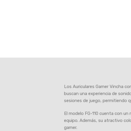
Los Auriculares Gamer Vincha con
buscan una experiencia de sonid
sesiones de juego, permitiendo q
El modelo FG-110 cuenta con un 
equipo. Además, su atractivo colo
gamer.