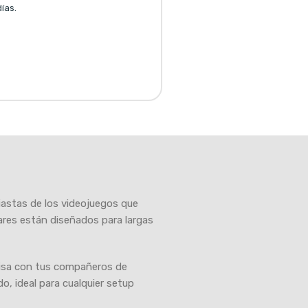
ías.
iastas de los videojuegos que
res están diseñados para largas
cisa con tus compañeros de
o, ideal para cualquier setup