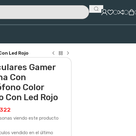
Con Led Rojo
culares Gamer
ha Con
ófono Color
o Con Led Rojo
322
rsonas viendo este producto
culos vendido en el último