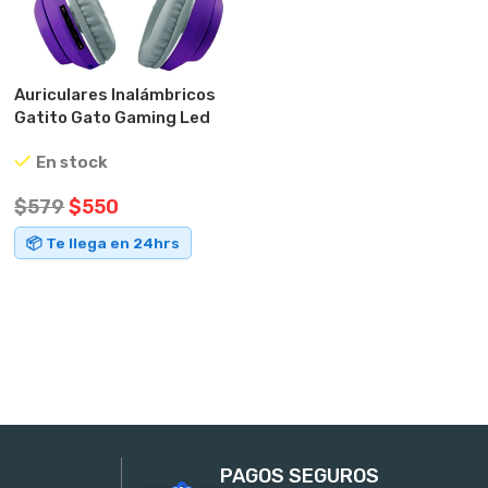
Auriculares Inalámbricos
Gatito Gato Gaming Led
Knup Violeta
En stock
$
579
$
550
📦 Te llega en 24hrs
AÑADIR AL CARRITO
PAGOS SEGUROS