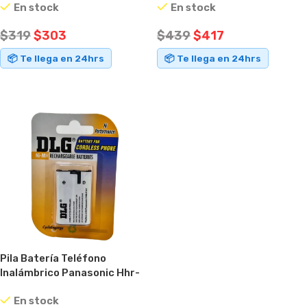
En stock
En stock
Negro
$
319
$
303
$
439
$
417
📦 Te llega en 24hrs
📦 Te llega en 24hrs
AÑADIR AL CARRITO
AÑADIR AL CARRITO
Pila Batería Teléfono
Inalámbrico Panasonic Hhr-
p107 3,6v
En stock