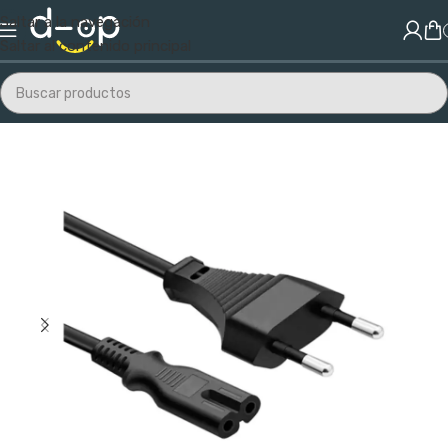
Saltar a la navegación
Saltar al contenido principal
Inicio
/
Electrónica
/
Cables