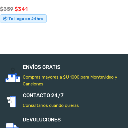
$
359
$
341
📦 Te llega en 24hrs
AÑADIR AL CARRITO
ENVÍOS GRATIS
Compras mayores a $U 1000 para Montevideo y
Canelones
CONTACTO 24/7
Consultanos cuando quieras
DEVOLUCIONES