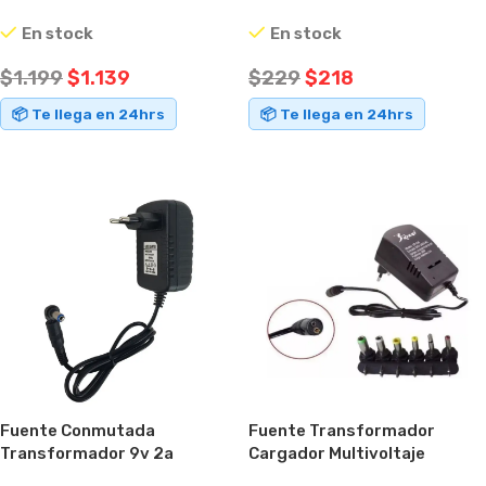
Selectora
En stock
En stock
$
229
$
218
$
1.199
$
1.139
📦 Te llega en 24hrs
📦 Te llega en 24hrs
AÑADIR AL CARRITO
AÑADIR AL CARRITO
Fuente Conmutada
Fuente Transformador
Transformador 9v 2a
Cargador Multivoltaje
Conector Intercambiable
Universal 3 A 12v