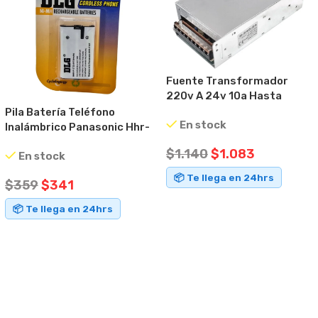
Fuente Transformador
220v A 24v 10a Hasta
240w
Pila Batería Teléfono
En stock
Inalámbrico Panasonic Hhr-
p107 3,6v
$
1.140
$
1.083
En stock
📦 Te llega en 24hrs
$
359
$
341
AÑADIR AL CARRITO
📦 Te llega en 24hrs
AÑADIR AL CARRITO