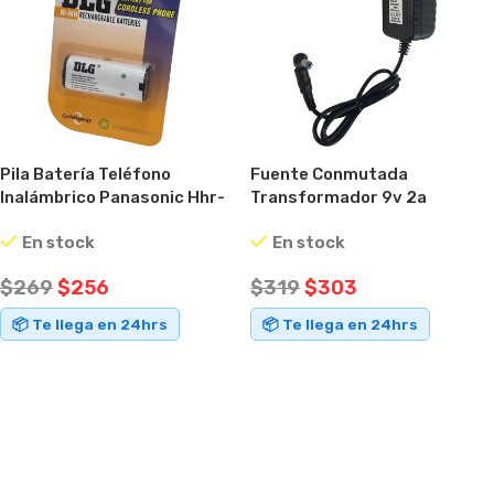
Pila Batería Teléfono
Fuente Conmutada
Inalámbrico Panasonic Hhr-
Transformador 9v 2a
p105 3,6v
Conector Intercambiable
En stock
En stock
Negro
$
269
$
256
$
319
$
303
📦 Te llega en 24hrs
📦 Te llega en 24hrs
AÑADIR AL CARRITO
AÑADIR AL CARRITO