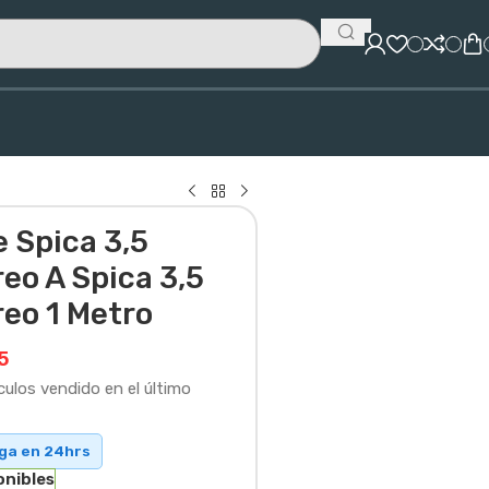
 Spica 3,5
eo A Spica 3,5
reo 1 Metro
5
culos vendido en el último
ega en 24hrs
onibles