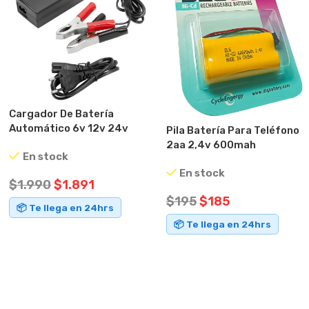
Cargador De Batería
Automático 6v 12v 24v
Pila Batería Para Teléfono
Vanson Negro
2aa 2,4v 600mah
En stock
En stock
$
1.990
$
1.891
$
195
$
185
📦 Te llega en 24hrs
📦 Te llega en 24hrs
AÑADIR AL CARRITO
AÑADIR AL CARRITO