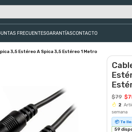
GUNTAS FRECUENTES
GARANTÍAS
CONTACTO
pica 3,5 Estéreo A Spica 3,5 Estéreo 1 Metro
Cable
Estér
Esté
$
79
$
7
2
Artí
semana
📦 Te ll
59 disp