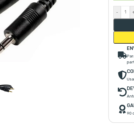
-
EN
Par
par
mpliar
CO
Usa
DE
Ant
GA
90 d