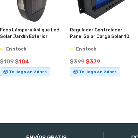
Foco Lámpara Aplique Led
Regulador Controlador
Solar Jardín Exterior
Panel Solar Carga Solar 10
Impermeable Negro
Amperes
En stock
En stock
$
109
$
104
$
399
$
379
📦 Te llega en 24hrs
📦 Te llega en 24hrs
AÑADIR AL CARRITO
AÑADIR AL CARRITO
ENVÍOS GRATIS
CO