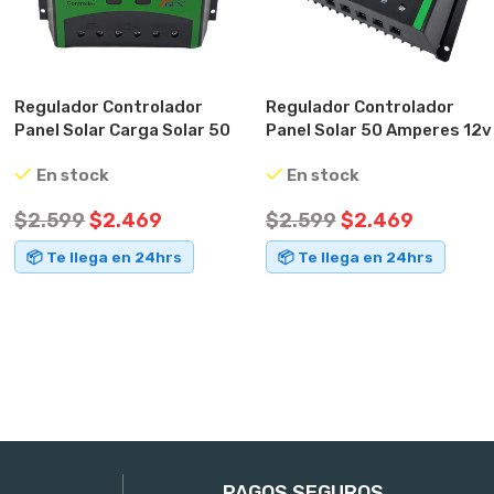
Regulador Controlador
Regulador Controlador
Panel Solar Carga Solar 50
Panel Solar 50 Amperes 12v
Amperes
24v
En stock
En stock
$
2.599
$
2.469
$
2.599
$
2.469
📦 Te llega en 24hrs
📦 Te llega en 24hrs
AÑADIR AL CARRITO
AÑADIR AL CARRITO
PAGOS SEGUROS