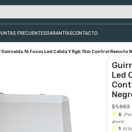
GUNTAS FRECUENTES
GARANTÍAS
CONTACTO
/
Guirnalda 16 Focos Led Cálida Y Rgb 15m Control Remoto 
Guir
Led 
Cont
Negr
$
1.883
5
¡Pe
ahora!
1
Artí