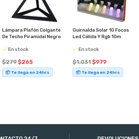
Lámpara Plafón Colgante
Guirnalda Solar 10 Focos
De Techo Piramidal Negro
Led Cálida Y Rgb 10m
Metálico Negro
Control Remoto Negro
En stock
En stock
$
279
$
265
$
1.031
$
979
📦 Te llega en 24hrs
📦 Te llega en 24hrs
AÑADIR AL CARRITO
AÑADIR AL CARRITO
NTACTO 24/7
DEVOLUCIONES