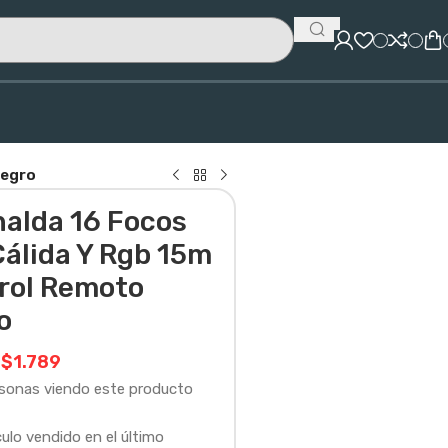
Negro
nalda 16 Focos
Cálida Y Rgb 15m
rol Remoto
o
$
1.789
rsonas viendo este producto
culo vendido en el último