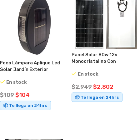
Panel Solar 80w 12v
Monocristalino Con
Foco Lámpara Aplique Led
Conectores Negro 18.2v
Solar Jardín Exterior
En stock
22.4v
Impermeable Negro
En stock
$
2.949
$
2.802
$
109
$
104
📦 Te llega en 24hrs
📦 Te llega en 24hrs
AÑADIR AL CARRITO
AÑADIR AL CARRITO