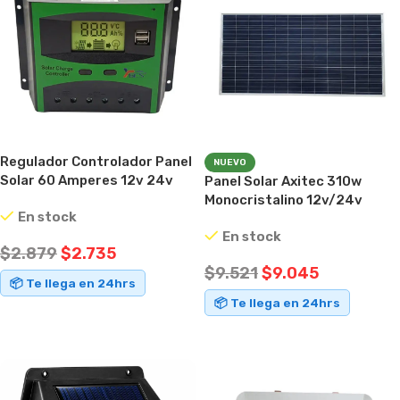
Regulador Controlador Panel
NUEVO
Solar 60 Amperes 12v 24v
Panel Solar Axitec 310w
Monocristalino 12v/24v
En stock
Fotovoltaico Azul 1000v
En stock
45.52v
$
2.879
$
2.735
$
9.521
$
9.045
📦 Te llega en 24hrs
📦 Te llega en 24hrs
AÑADIR AL CARRITO
AÑADIR AL CARRITO