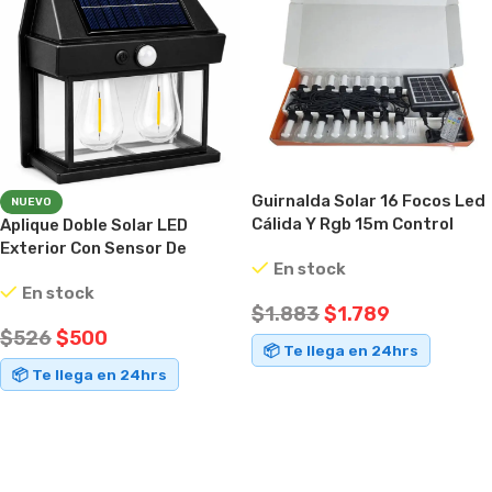
Guirnalda Solar 16 Focos Led
NUEVO
Cálida Y Rgb 15m Control
Aplique Doble Solar LED
Remoto Negro
Exterior Con Sensor De
En stock
Movimiento Luz Cálida IP65
En stock
$
1.883
$
1.789
$
526
$
500
📦 Te llega en 24hrs
📦 Te llega en 24hrs
AÑADIR AL CARRITO
AÑADIR AL CARRITO