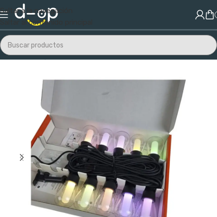
Saltar a la navegación
Saltar al contenido principal
Inicio
/
Energías Renovables
/
Luces