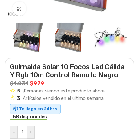
Haga clic para ampliar
Guirnalda Solar 10 Focos Led Cálida
Y Rgb 10m Control Remoto Negro
$
1.031
$
979
5
¡Personas viendo este producto ahora!
3
Artículos vendido en el último semana
📦 Te llega en 24hrs
58 disponibles
-
+