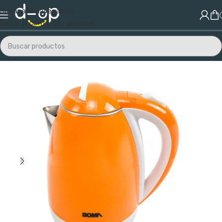
Saltar a la navegación
Saltar al contenido principal
Inicio
/
Electrodomésticos
/
Cocina