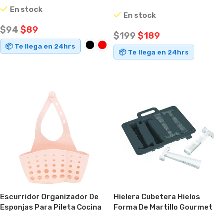
En stock
En stock
$
94
$
89
$
199
$
189
📦 Te llega en 24hrs
📦 Te llega en 24hrs
SELECCIONAR OPCIONES
AÑADIR AL CARRITO
Escurridor Organizador De
Hielera Cubetera Hielos
Esponjas Para Pileta Cocina
Forma De Martillo Gourmet
Baño Rosa
Silicona Negro