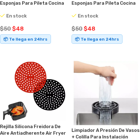
Esponjas Para Pileta Cocina
Esponjas Para Pileta Cocina
Baño Verde
Baño Celeste
En stock
En stock
$
50
$
48
$
50
$
48
📦 Te llega en 24hrs
📦 Te llega en 24hrs
AÑADIR AL CARRITO
AÑADIR AL CARRITO
Rejilla Silicona Freidora De
Limpiador A Presión De Vasos
Aire Antiadherente Air Fryer
+ Colilla Para Instalación