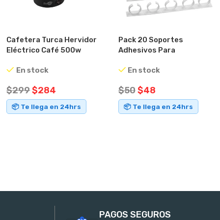
Cafetera Turca Hervidor
Pack 20 Soportes
Eléctrico Café 500w
Adhesivos Para
Starlux Blanco
Condimentos Y Frascos
En stock
En stock
Blanco
$
299
$
284
$
50
$
48
📦 Te llega en 24hrs
📦 Te llega en 24hrs
AÑADIR AL CARRITO
AÑADIR AL CARRITO
PAGOS SEGUROS