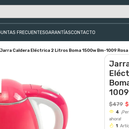
GUNTAS FRECUENTES
GARANTÍAS
CONTACTO
Jarra Caldera Eléctrica 2 Litros Boma 1500w Bm-1009 Rosa
Jarr
Eléct
Boma
1009
$
479
$
4
¡Pe
ahora!
1
Artí