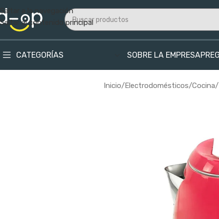
Saltar a la navegación
Saltar al contenido principal
CATEGORÍAS
SOBRE LA EMPRESA
PRE
Inicio
/
Electrodomésticos
/
Cocina
/