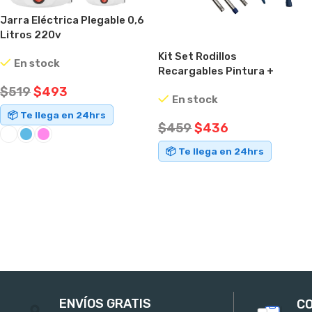
Jarra Eléctrica Plegable 0,6
Litros 220v
Kit Set Rodillos
En stock
Recargables Pintura +
Accesorios
$
519
$
493
En stock
📦 Te llega en 24hrs
$
459
$
436
📦 Te llega en 24hrs
SELECCIONAR OPCIONES
AÑADIR AL CARRITO
ENVÍOS GRATIS
CO