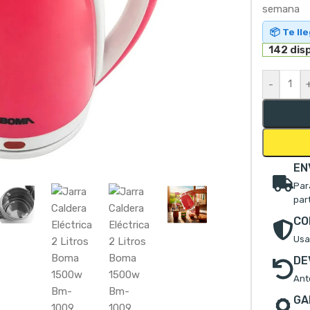
semana
📦 Te ll
142 dis
-
mpliar
EN
Par
par
CO
Usa
DE
Ant
GA