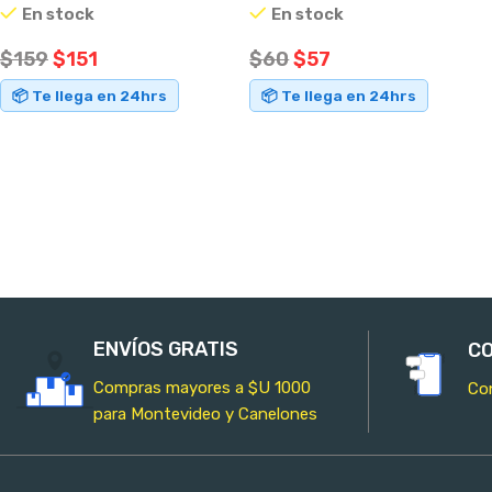
En stock
En stock
$
159
$
151
$
60
$
57
📦 Te llega en 24hrs
📦 Te llega en 24hrs
AÑADIR AL CARRITO
AÑADIR AL CARRITO
ENVÍOS GRATIS
CO
Compras mayores a $U 1000
Co
para Montevideo y Canelones