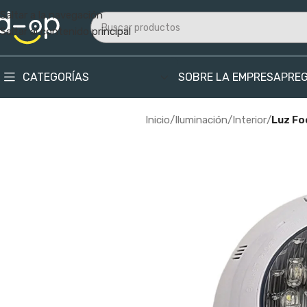
Saltar a la navegación
Saltar al contenido principal
CATEGORÍAS
SOBRE LA EMPRESA
PRE
Inicio
/
Iluminación
/
Interior
/
Luz Fo