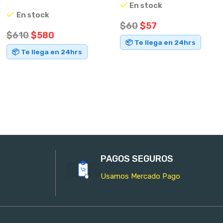
En stock
En stock
$
60
$
57
$
610
$
580
📦 Te llega en 24hrs
📦 Te llega en 24hrs
AÑADIR AL CARRITO
AÑADIR AL CARRITO
PAGOS SEGUROS
Usamos Mercado Pago