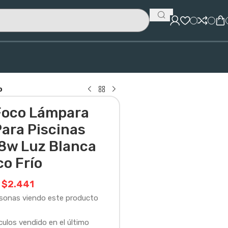
o
Foco Lámpara
Para Piscinas
18w Luz Blanca
co Frío
$
2.441
rsonas viendo este producto
culos vendido en el último