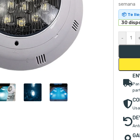
semana
📦 Te ll
30 disp
-
mpliar
EN
Par
par
CO
Usa
DE
Ant
GA