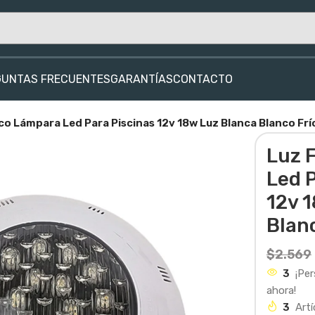
GUNTAS FRECUENTES
GARANTÍAS
CONTACTO
co Lámpara Led Para Piscinas 12v 18w Luz Blanca Blanco Frí
Luz 
Led 
12v 
Blan
$
2.569
3
¡Pe
ahora!
3
Artí