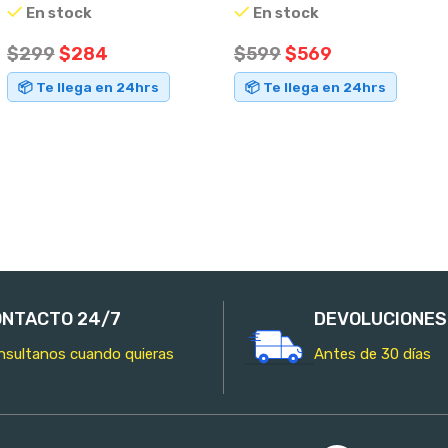
En stock
En stock
Blanco
$
299
$
284
$
599
$
569
📦 Te llega en 24hrs
📦 Te llega en 24hrs
AÑADIR AL CARRITO
AÑADIR AL CARRITO
NTACTO 24/7
DEVOLUCIONES
nsultanos cuando quieras
Antes de 30 días