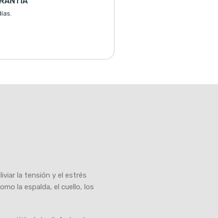
RANTÍA
ías.
viar la tensión y el estrés
o la espalda, el cuello, los