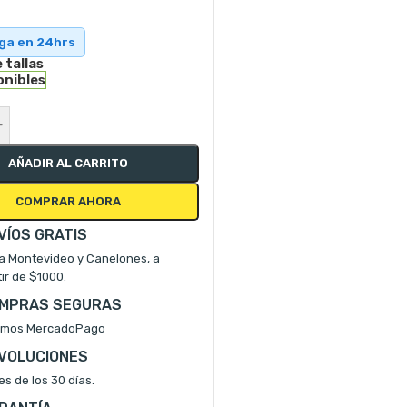
ega en 24hrs
 tallas
onibles
+
AÑADIR AL CARRITO
COMPRAR AHORA
VÍOS GRATIS
a Montevideo y Canelones, a
tir de $1000.
MPRAS SEGURAS
mos MercadoPago
VOLUCIONES
es de los 30 días.