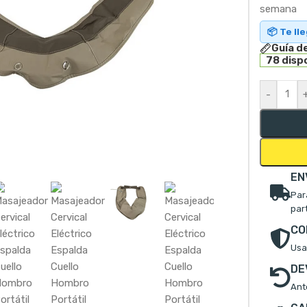
semana
📦 Te ll
Guía de
78 disp
-
mpliar
EN
Par
par
CO
Usa
DE
Ant