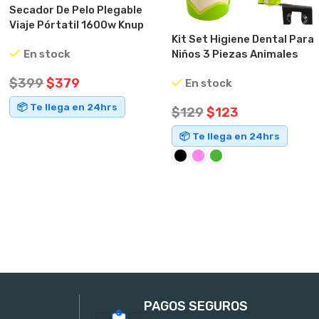
Secador De Pelo Plegable
Viaje Pórtatil 1600w Knup
Kit Set Higiene Dental Para
Qr-073 Rosa
En stock
Niños 3 Piezas Animales
$
399
$
379
En stock
📦 Te llega en 24hrs
$
129
$
123
AÑADIR AL CARRITO
📦 Te llega en 24hrs
SELECCIONAR OPCIONES
PAGOS SEGUROS