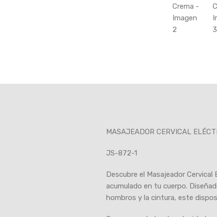
MASAJEADOR CERVICAL ELÉCT
JS-872-1
Descubre el Masajeador Cervical El
acumulado en tu cuerpo. Diseñado
hombros y la cintura, este dispos