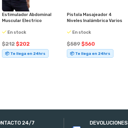
Estimulador Abdominal
Pistola Masajeador 4
Muscular Electrico
Niveles Inalámbrica Varios
Quemador De Grasa
Colores Negro
En stock
En stock
$
212
$
202
$
589
$
560
📦 Te llega en 24hrs
📦 Te llega en 24hrs
AÑADIR AL CARRITO
AÑADIR AL CARRITO
NTACTO 24/7
DEVOLUCIONES