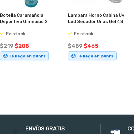
Botella Caramañola
Lampara Horno Cabina Uv
Deportiva Gimnasio 2
Led Secador Uñas Gel 48
Litros Manija Verde
Watts Blanco
En stock
En stock
$
219
$
208
$
489
$
465
📦 Te llega en 24hrs
📦 Te llega en 24hrs
AÑADIR AL CARRITO
AÑADIR AL CARRITO
ENVÍOS GRATIS
CO