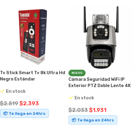
Tv Stick Smart Tv 8k Ultra Hd
NUEVO
Negro Estándar
Cámara Seguridad WiFi IP
Exterior PTZ Doble Lente 4K
En stock
Audio iCSee IP66
En stock
$
2.519
$
2.393
$
2.033
$
1.931
📦 Te llega en 24hrs
📦 Te llega en 24hrs
AÑADIR AL CARRITO
AÑADIR AL CARRITO