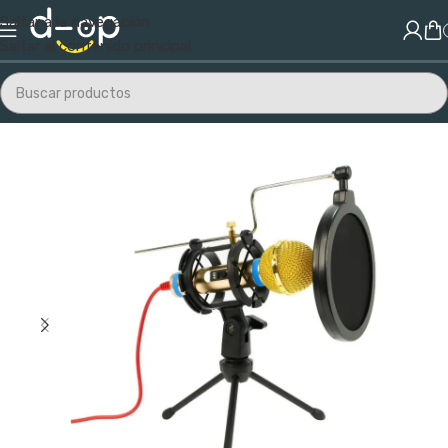
Saltar a la navegación
Saltar al contenido principal
Inicio
/
Audio y Video
/
Audio
/
Micrófonos y Accesorios