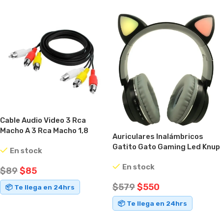
Cable Audio Video 3 Rca
Macho A 3 Rca Macho 1,8
Auriculares Inalámbricos
Metros
Gatito Gato Gaming Led Knup
En stock
Negro
En stock
$
89
$
85
$
579
$
550
📦 Te llega en 24hrs
📦 Te llega en 24hrs
AÑADIR AL CARRITO
AÑADIR AL CARRITO