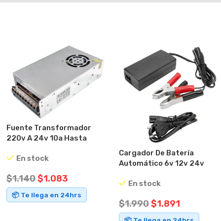
Fuente Transformador
220v A 24v 10a Hasta
240w
Cargador De Batería
En stock
Automático 6v 12v 24v
Vanson Negro
$
1.140
$
1.083
En stock
📦 Te llega en 24hrs
$
1.990
$
1.891
AÑADIR AL CARRITO
📦 Te llega en 24hrs