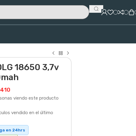
DLG 18650 3,7v
0mah
410
rsonas viendo este producto
culos vendido en el último
ega en 24hrs