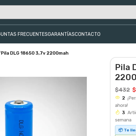
GUNTAS FRECUENTES
GARANTÍAS
CONTACTO
/
Pila DLG 18650 3,7v 2200mah
Pila 
220
$
432
$
2
¡Pe
ahora!
3
Artí
semana
📦 Te ll