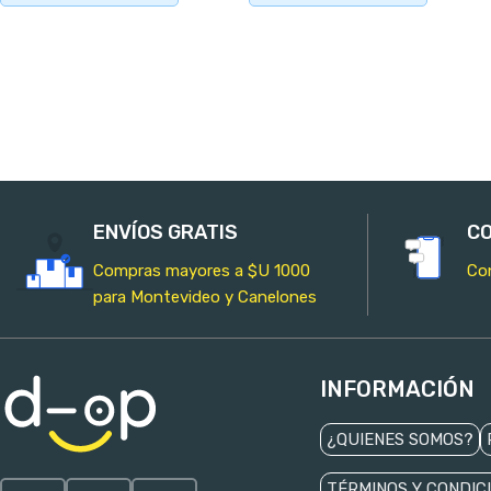
AÑADIR AL CARRITO
AÑADIR AL CARRITO
ENVÍOS GRATIS
CO
Compras mayores a $U 1000
Co
para Montevideo y Canelones
INFORMACIÓN
¿QUIENES SOMOS?
TÉRMINOS Y CONDIC