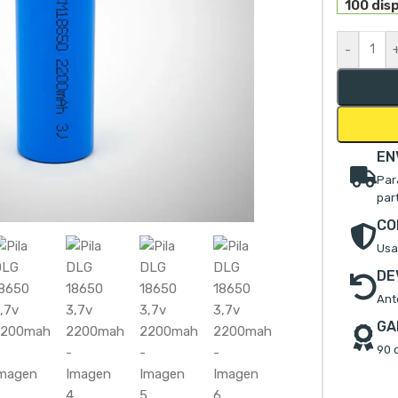
100 dis
-
EN
Par
par
mpliar
CO
Usa
DE
Ant
GA
90 d