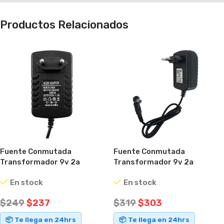
Productos Relacionados
Fuente Conmutada
Fuente Conmutada
Transformador 9v 2a
Transformador 9v 2a
Canalera Cámara Router
Conector Intercambiable
En stock
En stock
Negro
$
249
$
237
$
319
$
303
📦 Te llega en 24hrs
📦 Te llega en 24hrs