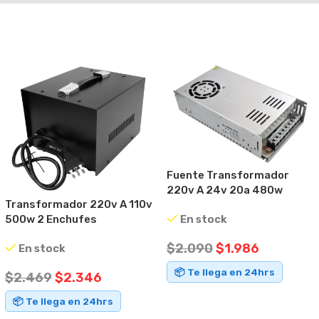
Fuente Transformador
220v A 24v 20a 480w
Transformador 220v A 110v
En stock
500w 2 Enchufes
Goldsource St
$
2.090
$
1.986
En stock
📦 Te llega en 24hrs
$
2.469
$
2.346
AÑADIR AL CARRITO
📦 Te llega en 24hrs