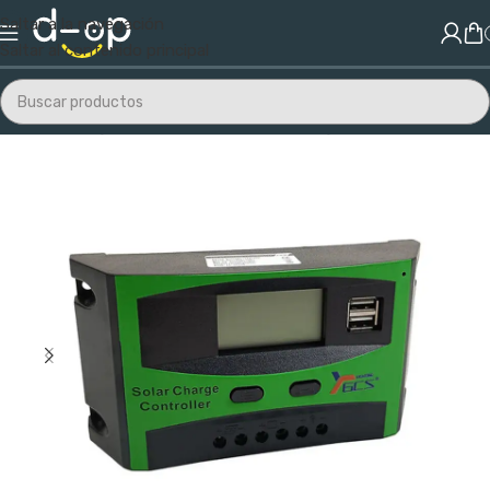
Saltar a la navegación
Saltar al contenido principal
Inicio
/
Energías Renovables
/
Paneles y Reguladores