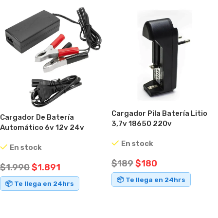
Cargador Pila Batería Litio
Cargador De Batería
3,7v 18650 220v
Automático 6v 12v 24v
Vanson Negro
En stock
En stock
$
189
$
180
$
1.990
$
1.891
📦 Te llega en 24hrs
📦 Te llega en 24hrs
AÑADIR AL CARRITO
AÑADIR AL CARRITO