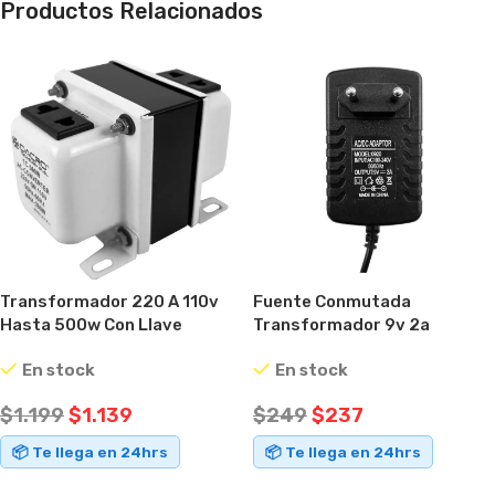
Productos Relacionados
Fuente Conmutada
Transformador 220 A 110v
Transformador 9v 2a
Hasta 500w Con Llave
Canalera Cámara Router
Selectora
En stock
En stock
$
249
$
237
$
1.199
$
1.139
📦 Te llega en 24hrs
📦 Te llega en 24hrs
AÑADIR AL CARRITO
AÑADIR AL CARRITO