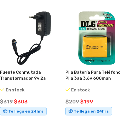
Fuente Conmutada
Pila Batería Para Teléfono
Transformador 9v 2a
Pila 3aa 3.6v 600mah
Conector Intercambiable
En stock
En stock
Negro
$
319
$
303
$
209
$
199
📦 Te llega en 24hrs
📦 Te llega en 24hrs
AÑADIR AL CARRITO
AÑADIR AL CARRITO