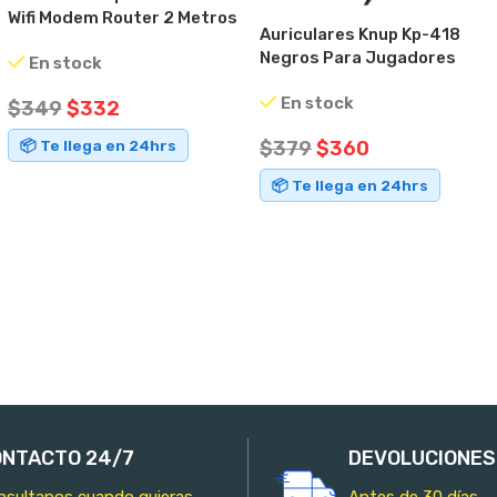
Wifi Modem Router 2 Metros
Auriculares Knup Kp-418
Negros Para Jugadores
En stock
Con Micrófono
En stock
$
349
$
332
$
379
$
360
📦 Te llega en 24hrs
📦 Te llega en 24hrs
AÑADIR AL CARRITO
AÑADIR AL CARRITO
NTACTO 24/7
DEVOLUCIONES
nsultanos cuando quieras
Antes de 30 días