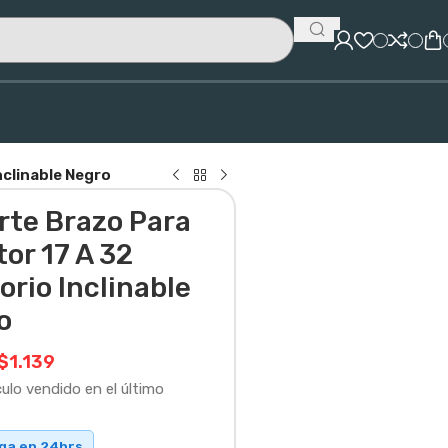
nclinable Negro
rte Brazo Para
or 17 A 32
orio Inclinable
o
$
1.139
culo vendido en el último
ega en 24hrs