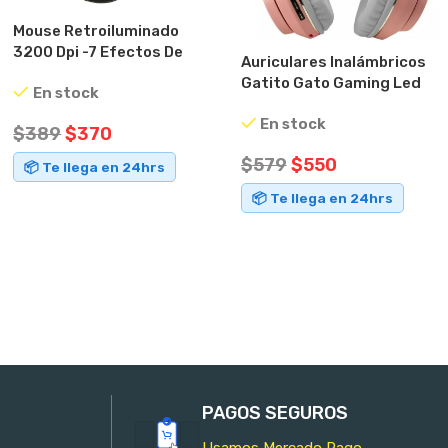
Mouse Retroiluminado
3200 Dpi -7 Efectos De
Auriculares Inalámbricos
Iluminación Negro
Gatito Gato Gaming Led
En stock
Knup Rosa
En stock
$
389
$
370
$
579
$
550
📦 Te llega en 24hrs
📦 Te llega en 24hrs
AÑADIR AL CARRITO
AÑADIR AL CARRITO
PAGOS SEGUROS
Usamos Mercado Pago