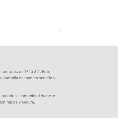
monitores de 17″ a 32″. Este
u pantalla de manera sencilla y
 mejorando la comodidad durante
ón rápida y segura,