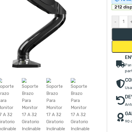
212 dis
-
EN
Par
mpliar
par
CO
Usa
DE
Ant
GA
90 d