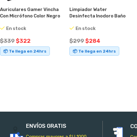
Auriculares Gamer Vincha
Limpiador Water
Con Micrófono Color Negro
Desinfecta Inodoro Baño
Con Led Rojo
Luz Uv Esterilizador
En stock
En stock
$
339
$
322
$
299
$
284
📦 Te llega en 24hrs
📦 Te llega en 24hrs
AÑADIR AL CARRITO
AÑADIR AL CARRITO
ENVÍOS GRATIS
CO
Compras mayores a $U 1000
Co