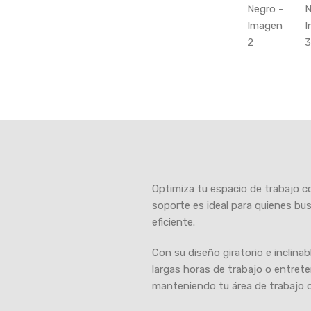
Optimiza tu espacio de trabajo c
soporte es ideal para quienes bus
eficiente.
Con su diseño giratorio e inclina
largas horas de trabajo o entret
manteniendo tu área de trabajo o