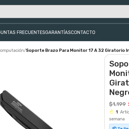
GUNTAS FRECUENTES
GARANTÍAS
CONTACTO
Computación
/
Soporte Brazo Para Monitor 17 A 32 Giratorio I
Sopo
Monit
Girat
Negr
$
1.199
1
Artí
semana
📦 Te ll