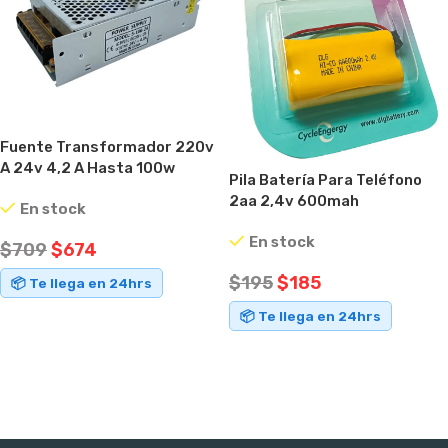
Fuente Transformador 220v
A 24v 4,2 A Hasta 100w
Pila Batería Para Teléfono
2aa 2,4v 600mah
En stock
En stock
$
709
$
674
$
195
$
185
📦 Te llega en 24hrs
📦 Te llega en 24hrs
AÑADIR AL CARRITO
AÑADIR AL CARRITO