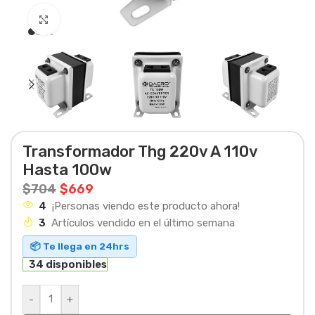
Haga clic para ampliar
Transformador Thg 220v A 110v
Hasta 100w
$
704
$
669
4
¡Personas viendo este producto ahora!
3
Artículos vendido en el último semana
📦 Te llega en 24hrs
34 disponibles
-
+