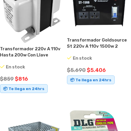
Transformador Goldsource
St 220v A 110v 1500w 2
Transformador 220v A 110v
Enchufes
Hasta 200w Con Llave
En stock
Selectora
En stock
$
5.690
$
5.406
$
859
$
816
📦 Te llega en 24hrs
📦 Te llega en 24hrs
AÑADIR AL CARRITO
AÑADIR AL CARRITO