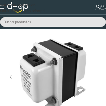
Saltar a la navegación
Saltar al contenido principal
Inicio
/
Electrónica
/
Fuentes