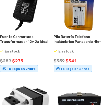
Fuente Conmutada
Pila Batería Teléfono
Transformador 12v 2a Ideal
Inalámbrico Panasonic Hhr-
Cámaras.
p107 3,6v
En stock
En stock
$
289
$
275
$
359
$
341
📦 Te llega en 24hrs
📦 Te llega en 24hrs
AÑADIR AL CARRITO
AÑADIR AL CARRITO