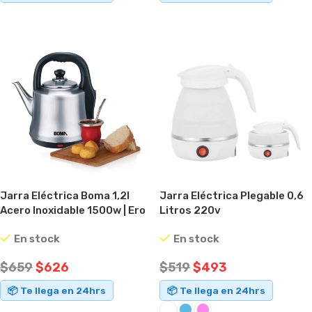
AÑADIR AL CARRITO
AÑADIR AL CARRITO
Jarra Eléctrica Boma 1,2l
Jarra Eléctrica Plegable 0,6
Acero Inoxidable 1500w | Ero
Litros 220v
Color Plateado
En stock
En stock
$
659
$
626
$
519
$
493
📦 Te llega en 24hrs
📦 Te llega en 24hrs