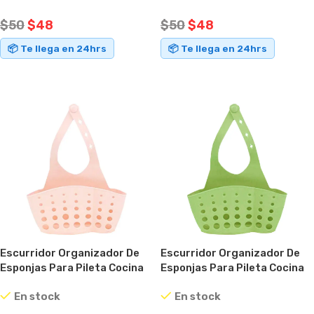
$
50
$
48
$
50
$
48
📦 Te llega en 24hrs
📦 Te llega en 24hrs
AÑADIR AL CARRITO
AÑADIR AL CARRITO
Escurridor Organizador De
Escurridor Organizador De
Esponjas Para Pileta Cocina
Esponjas Para Pileta Cocina
Baño Rosa
Baño Verde
En stock
En stock