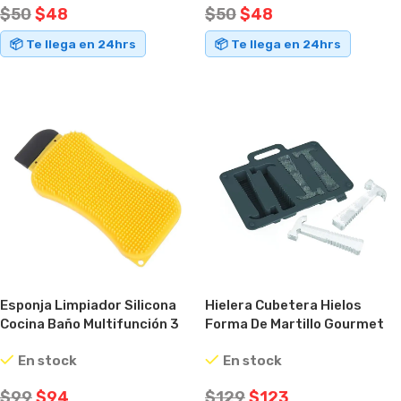
$
50
$
48
$
50
$
48
📦 Te llega en 24hrs
📦 Te llega en 24hrs
AÑADIR AL CARRITO
AÑADIR AL CARRITO
Esponja Limpiador Silicona
Hielera Cubetera Hielos
Cocina Baño Multifunción 3
Forma De Martillo Gourmet
En 1
Silicona Negro
En stock
En stock
$
99
$
94
$
129
$
123