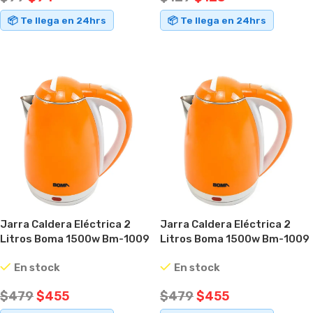
📦 Te llega en 24hrs
📦 Te llega en 24hrs
AÑADIR AL CARRITO
AÑADIR AL CARRITO
Jarra Caldera Eléctrica 2
Jarra Caldera Eléctrica 2
Litros Boma 1500w Bm-1009
Litros Boma 1500w Bm-1009
Naranja
Naranja
En stock
En stock
$
479
$
455
$
479
$
455