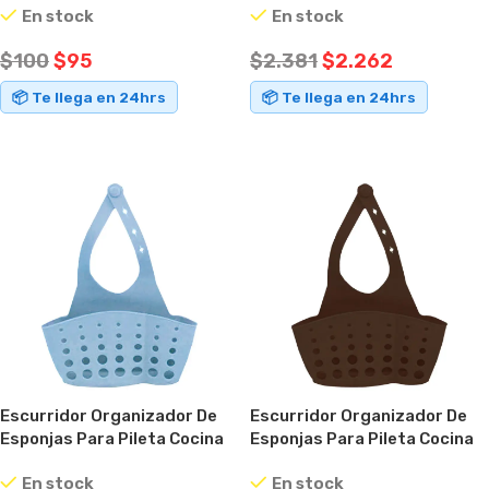
En stock
En stock
$
100
$
95
$
2.381
$
2.262
📦 Te llega en 24hrs
📦 Te llega en 24hrs
AÑADIR AL CARRITO
AÑADIR AL CARRITO
Escurridor Organizador De
Escurridor Organizador De
Esponjas Para Pileta Cocina
Esponjas Para Pileta Cocina
Baño Celeste
Baño Marrón
En stock
En stock