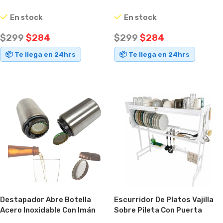
Blanco
Blanco
En stock
En stock
$
299
$
284
$
299
$
284
📦 Te llega en 24hrs
📦 Te llega en 24hrs
AÑADIR AL CARRITO
AÑADIR AL CARRITO
Destapador Abre Botella
Escurridor De Platos Vajilla
Acero Inoxidable Con Imán
Sobre Pileta Con Puerta
Gris
Blanco