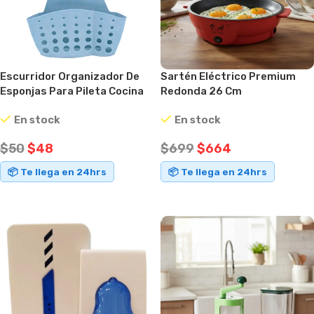
Escurridor Organizador De
Sartén Eléctrico Premium
Esponjas Para Pileta Cocina
Redonda 26 Cm
Baño Celeste
Antiadherente Rojo
En stock
En stock
$
50
$
48
$
699
$
664
📦 Te llega en 24hrs
📦 Te llega en 24hrs
AÑADIR AL CARRITO
AÑADIR AL CARRITO