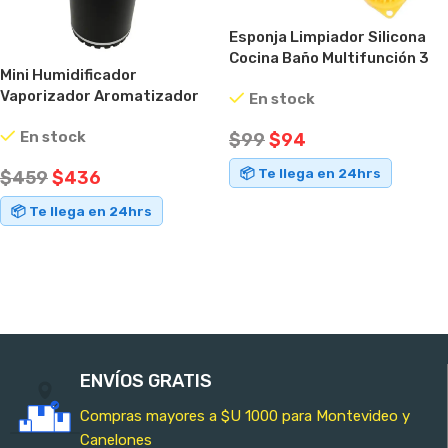
Esponja Limpiador Silicona
Cocina Baño Multifunción 3
Mini Humidificador
En 1
Vaporizador Aromatizador
En stock
Ideal Auto
En stock
$
99
$
94
📦 Te llega en 24hrs
$
459
$
436
AÑADIR AL CARRITO
📦 Te llega en 24hrs
AÑADIR AL CARRITO
ENVÍOS GRATIS
Compras mayores a $U 1000 para Montevideo y
Canelones