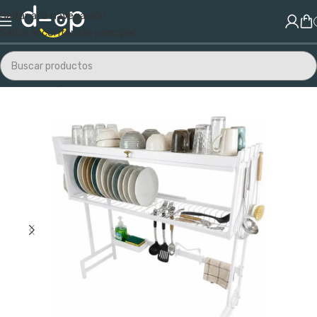
Saltar a la navegación
Saltar al contenido principal
Inicio
/
Hogar
/
Cocina