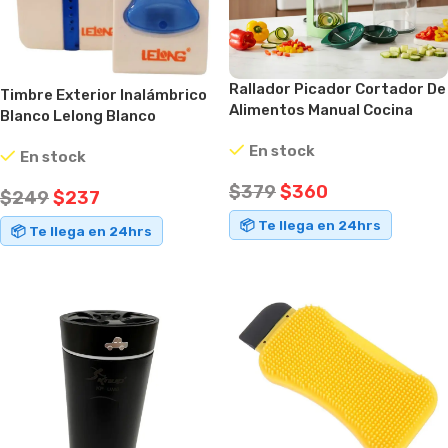
Rallador Picador Cortador De
Timbre Exterior Inalámbrico
Alimentos Manual Cocina
Blanco Lelong Blanco
En stock
En stock
$
379
$
360
$
249
$
237
📦 Te llega en 24hrs
📦 Te llega en 24hrs
AÑADIR AL CARRITO
AÑADIR AL CARRITO