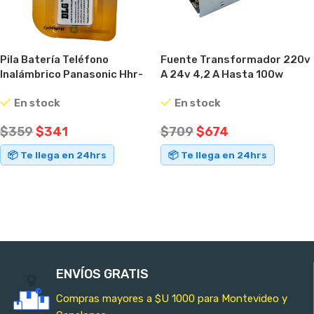
Pila Batería Teléfono
Fuente Transformador 220v
Inalámbrico Panasonic Hhr-
A 24v 4,2 A Hasta 100w
p107 3,6v
En stock
En stock
$
359
$
341
$
709
$
674
📦 Te llega en 24hrs
📦 Te llega en 24hrs
AÑADIR AL CARRITO
AÑADIR AL CARRITO
ENVÍOS GRATIS
Compras mayores a $U 1000 para Montevideo y