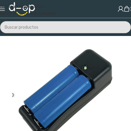
Saltar a la navegación
Saltar al contenido principal
Inicio
/
Electrónica
/
Cargadores