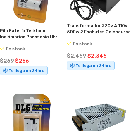
Transformador 220v A 110v
Pila Batería Teléfono
500w 2 Enchufes Goldsource
Inalámbrico Panasonic Hhr-
St
p105 3,6v
En stock
En stock
$
2.469
$
2.346
$
269
$
256
📦 Te llega en 24hrs
📦 Te llega en 24hrs
AÑADIR AL CARRITO
AÑADIR AL CARRITO