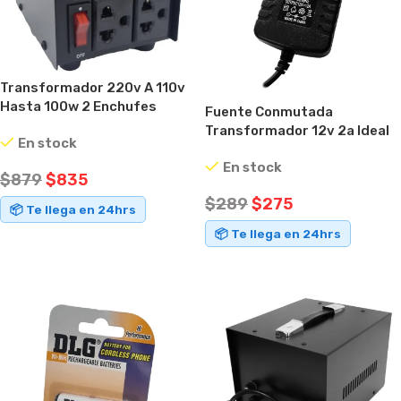
Transformador 220v A 110v
Hasta 100w 2 Enchufes
Fuente Conmutada
Metálico
Transformador 12v 2a Ideal
En stock
Cámaras.
En stock
$
879
$
835
$
289
$
275
📦 Te llega en 24hrs
📦 Te llega en 24hrs
AÑADIR AL CARRITO
AÑADIR AL CARRITO