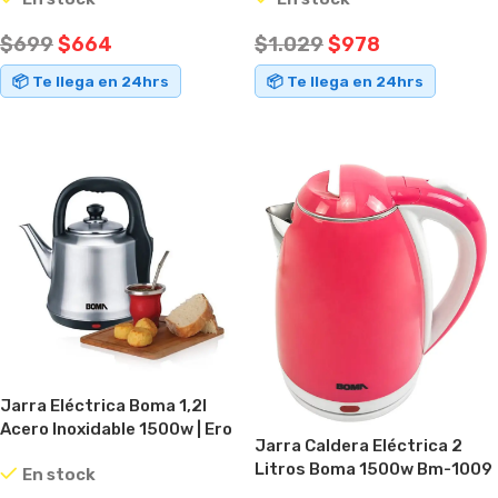
$
699
$
664
$
1.029
$
978
📦 Te llega en 24hrs
📦 Te llega en 24hrs
AÑADIR AL CARRITO
AÑADIR AL CARRITO
Jarra Eléctrica Boma 1,2l
Acero Inoxidable 1500w | Ero
Jarra Caldera Eléctrica 2
Color Plateado
Litros Boma 1500w Bm-1009
En stock
Rosa