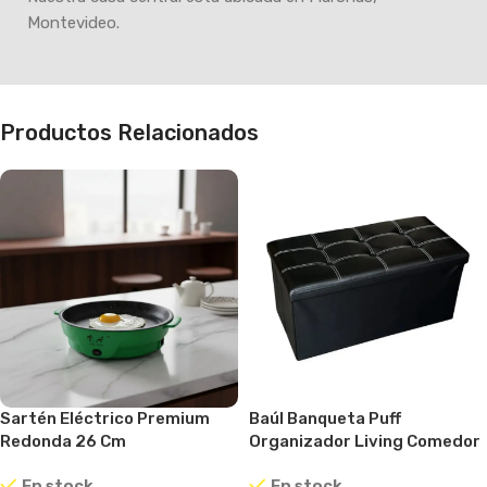
Montevideo.
Productos Relacionados
Sartén Eléctrico Premium
Baúl Banqueta Puff
Redonda 26 Cm
Organizador Living Comedor
Antiadherente Verde Claro
Dormitorio Negro Banqueta
En stock
En stock
Plegable