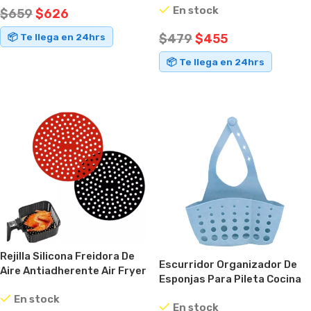
En stock
$
659
$
626
$
479
$
455
📦 Te llega en 24hrs
AÑADIR AL CARRITO
📦 Te llega en 24hrs
AÑADIR AL CARRITO
Rejilla Silicona Freidora De
Escurridor Organizador De
Aire Antiadherente Air Fryer
Esponjas Para Pileta Cocina
Baño Celeste
En stock
En stock