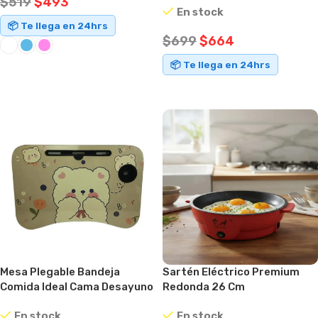
$
519
$
493
En stock
📦 Te llega en 24hrs
$
699
$
664
📦 Te llega en 24hrs
SELECCIONAR OPCIONES
AÑADIR AL CARRITO
Mesa Plegable Bandeja
Sartén Eléctrico Premium
Comida Ideal Cama Desayuno
Redonda 26 Cm
Motivos Beige
Antiadherente Rojo
En stock
En stock