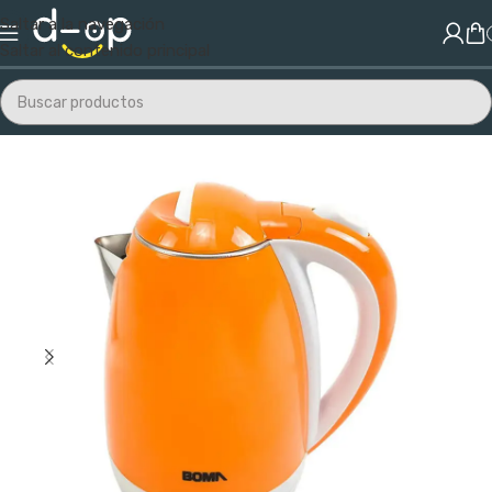
Saltar a la navegación
Saltar al contenido principal
Inicio
/
Electrodomésticos
/
Cocina