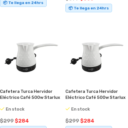
📦 Te llega en 24hrs
📦 Te llega en 24hrs
AÑADIR AL CARRITO
AÑADIR AL CARRITO
Cafetera Turca Hervidor
Cafetera Turca Hervidor
Eléctrico Café 500w Starlux
Eléctrico Café 500w Starlux
Blanco
Blanco
En stock
En stock
$
299
$
284
$
299
$
284