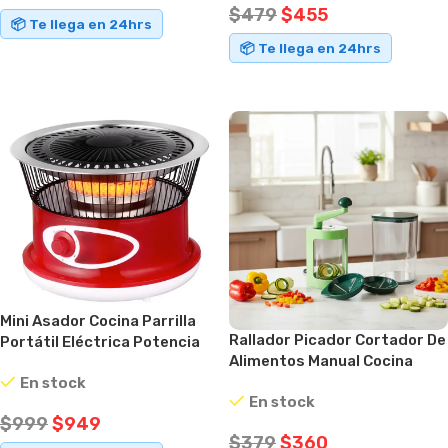
$
479
$
455
📦 Te llega en 24hrs
📦 Te llega en 24hrs
AÑADIR AL CARRITO
AÑADIR AL CARRITO
Mini Asador Cocina Parrilla
Rallador Picador Cortador De
Portátil Eléctrica Potencia
Alimentos Manual Cocina
Rojo
En stock
En stock
$
999
$
949
$
379
$
360