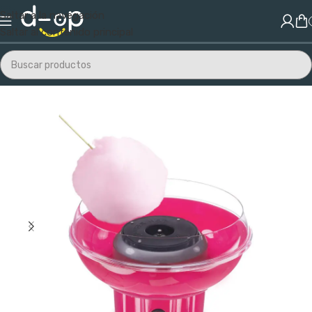
Saltar a la navegación
Saltar al contenido principal
Inicio
/
Electrodomésticos
/
Otros