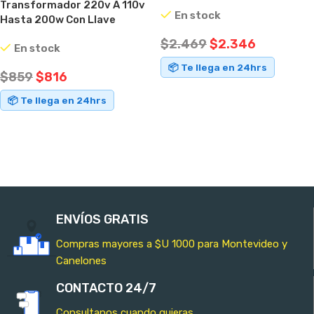
St
Transformador 220v A 110v
En stock
Hasta 200w Con Llave
Selectora
$
2.469
$
2.346
En stock
📦 Te llega en 24hrs
$
859
$
816
AÑADIR AL CARRITO
📦 Te llega en 24hrs
AÑADIR AL CARRITO
ENVÍOS GRATIS
Compras mayores a $U 1000 para Montevideo y
Canelones
CONTACTO 24/7
Consultanos cuando quieras