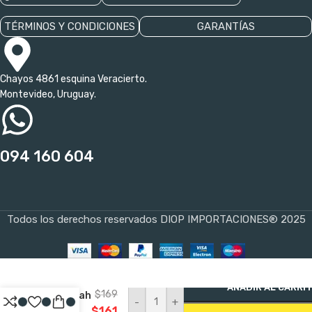
TÉRMINOS Y CONDICIONES
GARANTÍAS
Chayos 4861 esquina Veracierto.
Montevideo, Uruguay.
094 160 604
Todos los derechos reservados DIOP IMPORTACIONES® 2025
Pila Ni-
mh 1,2v
AÑADIR AL CARRI
$
169
1300mah
-
+
Para
$
161