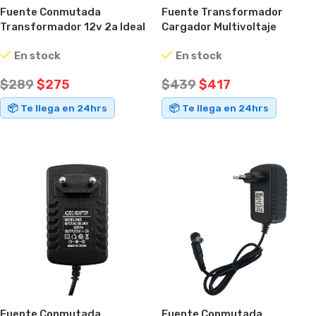
Fuente Conmutada
Fuente Transformador
Transformador 12v 2a Ideal
Cargador Multivoltaje
Cámaras.
Universal 3 A 12v
En stock
En stock
$
289
$
275
$
439
$
417
📦 Te llega en 24hrs
📦 Te llega en 24hrs
AÑADIR AL CARRITO
AÑADIR AL CARRITO
Fuente Conmutada
Fuente Conmutada