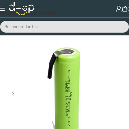
Saltar a la navegación
Saltar al contenido principal
Inicio
/
Electrónica
/
Pilas y Baterías