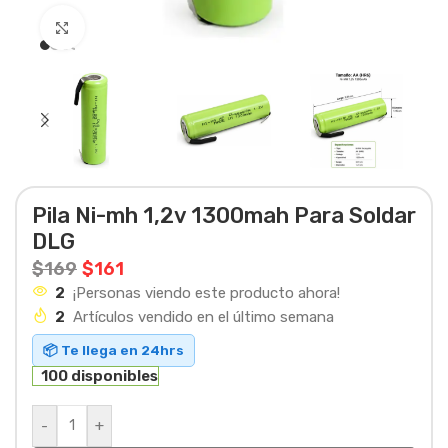
Haga clic para ampliar
Pila Ni-mh 1,2v 1300mah Para Soldar
DLG
$
169
$
161
2
¡Personas viendo este producto ahora!
2
Artículos vendido en el último semana
📦 Te llega en 24hrs
100 disponibles
-
+