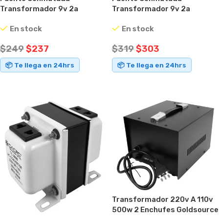
Transformador 9v 2a
Transformador 9v 2a
Canalera Cámara Router
Conector Intercambiable
En stock
En stock
Negro
$
249
$
237
$
319
$
303
📦 Te llega en 24hrs
📦 Te llega en 24hrs
AÑADIR AL CARRITO
AÑADIR AL CARRITO
Transformador 220v A 110v
500w 2 Enchufes Goldsource