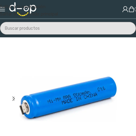
Saltar a la navegación
Saltar al contenido principal
Inicio
/
Electrónica
/
Pilas y Baterías