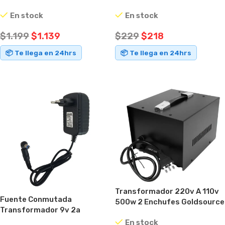
Selectora
En stock
En stock
$
229
$
218
$
1.199
$
1.139
📦 Te llega en 24hrs
📦 Te llega en 24hrs
AÑADIR AL CARRITO
AÑADIR AL CARRITO
Transformador 220v A 110v
Fuente Conmutada
500w 2 Enchufes Goldsource
Transformador 9v 2a
St
Conector Intercambiable
En stock