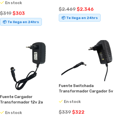
En stock
Negro
$
2.469
$
2.346
$
319
$
303
📦 Te llega en 24hrs
📦 Te llega en 24hrs
AÑADIR AL CARRITO
AÑADIR AL CARRITO
Fuente Switchada
Transformador Cargador 5v
3a Ideal Tv Box
Fuente Cargador
En stock
Transformador 12v 2a
Conector Intercambiable
$
339
$
322
En stock
Negro