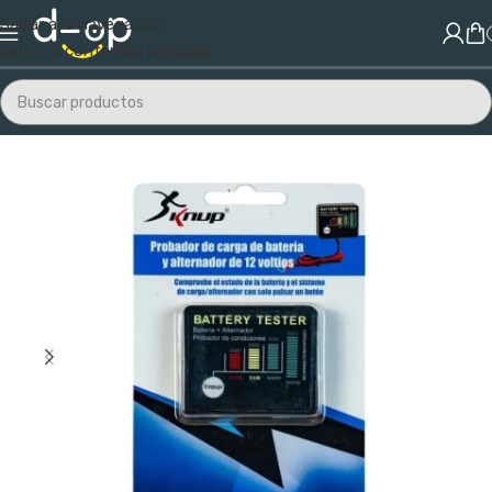
Saltar a la navegación
Saltar al contenido principal
Inicio
/
Electrónica
/
Otros