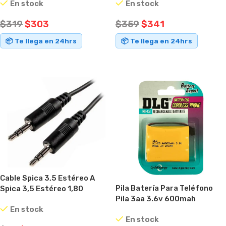
En stock
En stock
Negro
$
319
$
303
$
359
$
341
📦 Te llega en 24hrs
📦 Te llega en 24hrs
AÑADIR AL CARRITO
AÑADIR AL CARRITO
Cable Spica 3,5 Estéreo A
Pila Batería Para Teléfono
Spica 3,5 Estéreo 1,80
Pila 3aa 3.6v 600mah
Metros
En stock
En stock