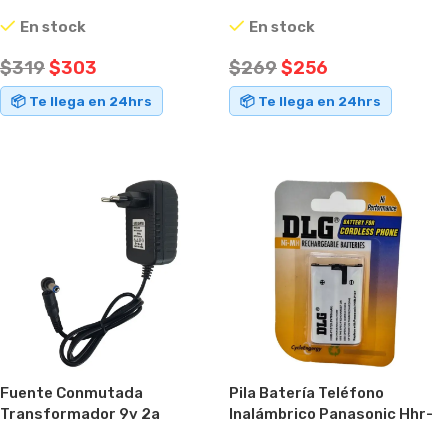
Conector Intercambiable
p105 3,6v
En stock
En stock
Negro
$
319
$
303
$
269
$
256
📦 Te llega en 24hrs
📦 Te llega en 24hrs
AÑADIR AL CARRITO
AÑADIR AL CARRITO
Fuente Conmutada
Pila Batería Teléfono
Transformador 9v 2a
Inalámbrico Panasonic Hhr-
Conector Intercambiable
p107 3,6v