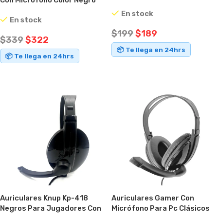
Negro
Con Led Rojo
En stock
En stock
$
199
$
189
$
339
$
322
📦 Te llega en 24hrs
📦 Te llega en 24hrs
AÑADIR AL CARRITO
AÑADIR AL CARRITO
Auriculares Knup Kp-418
Auriculares Gamer Con
Negros Para Jugadores Con
Micrófono Para Pc Clásicos