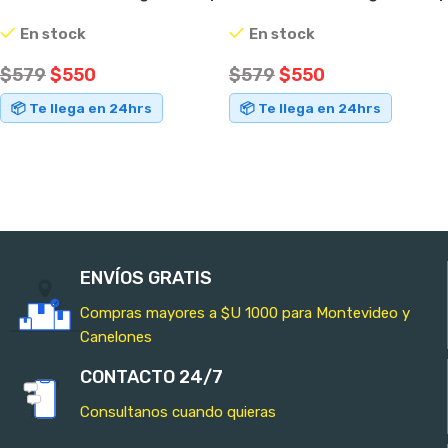
Rosa
Negro
En stock
En stock
$
579
$
550
$
579
$
550
📦 Te llega en 24hrs
📦 Te llega en 24hrs
AÑADIR AL CARRITO
AÑADIR AL CARRITO
ENVÍOS GRATIS
Compras mayores a $U 1000 para Montevideo y
Canelones
CONTACTO 24/7
Consultanos cuando quieras