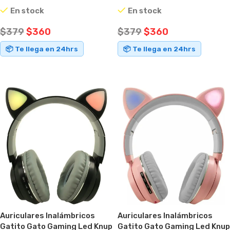
Micrófono
Negro
En stock
En stock
$
379
$
360
$
379
$
360
📦 Te llega en 24hrs
📦 Te llega en 24hrs
AÑADIR AL CARRITO
AÑADIR AL CARRITO
Auriculares Inalámbricos
Auriculares Inalámbricos
Gatito Gato Gaming Led Knup
Gatito Gato Gaming Led Knup