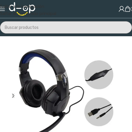
Saltar a la navegación
Saltar al contenido principal
Inicio
/
Audio y Video
/
Audio
/
Auriculares