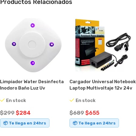
Productos Relacionados
Limpiador Water Desinfecta
Cargador Universal Notebook
Inodoro Baño Luz Uv
Laptop Multivoltaje 12v 24v
Esterilizador
96w
En stock
En stock
$
299
$
284
$
689
$
655
📦 Te llega en 24hrs
📦 Te llega en 24hrs
AÑADIR AL CARRITO
AÑADIR AL CARRITO