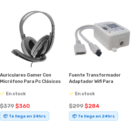
Auriculares Gamer Con
Fuente Transformador
Micrófono Para Pc Clásicos
Adaptador Wifi Para
Negro
Cualquier Tira Led Azul
En stock
En stock
$
379
$
360
$
299
$
284
📦 Te llega en 24hrs
📦 Te llega en 24hrs
AÑADIR AL CARRITO
AÑADIR AL CARRITO