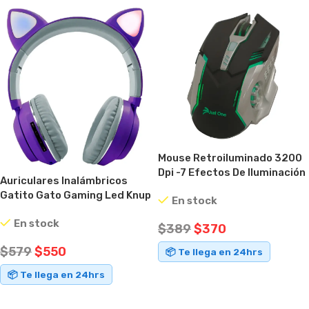
Mouse Retroiluminado 3200
Dpi -7 Efectos De Iluminación
Auriculares Inalámbricos
Negro
Gatito Gato Gaming Led Knup
En stock
Violeta
En stock
$
389
$
370
$
579
$
550
📦 Te llega en 24hrs
📦 Te llega en 24hrs
AÑADIR AL CARRITO
AÑADIR AL CARRITO