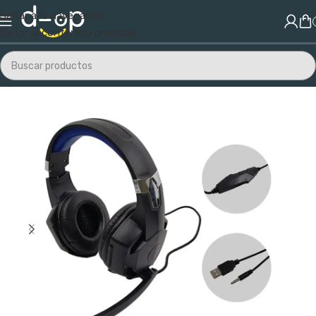
Saltar a la navegación
Saltar al contenido principal
Inicio
/
Audio y Video
/
Audio
/
Auriculares